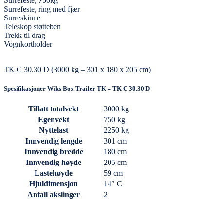
Surrefeste, 750kg
Surrefeste, ring med fjær
Surreskinne
Teleskop støtteben
Trekk til drag
Vognkortholder
TK C 30.30 D (3000 kg – 301 x 180 x 205 cm)
Spesifikasjoner Wiks Box Trailer TK – TK C 30.30 D
Tillatt totalvekt
3000 kg
Egenvekt
750 kg
Nyttelast
2250 kg
Innvendig lengde
301 cm
Innvendig bredde
180 cm
Innvendig høyde
205 cm
Lastehøyde
59 cm
Hjuldimensjon
14″ C
Antall akslinger
2