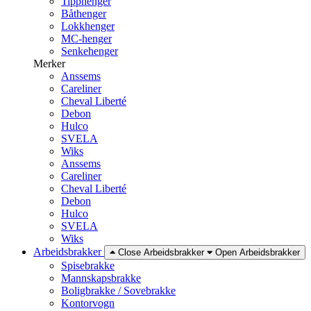
Tipphenger
Båthenger
Lokkhenger
MC-henger
Senkehenger
Merker
Anssems
Careliner
Cheval Liberté
Debon
Hulco
SVELA
Wiks
Anssems
Careliner
Cheval Liberté
Debon
Hulco
SVELA
Wiks
Arbeidsbrakker
Close Arbeidsbrakker
Open Arbeidsbrakker
Spisebrakke
Mannskapsbrakke
Boligbrakke / Sovebrakke
Kontorvogn