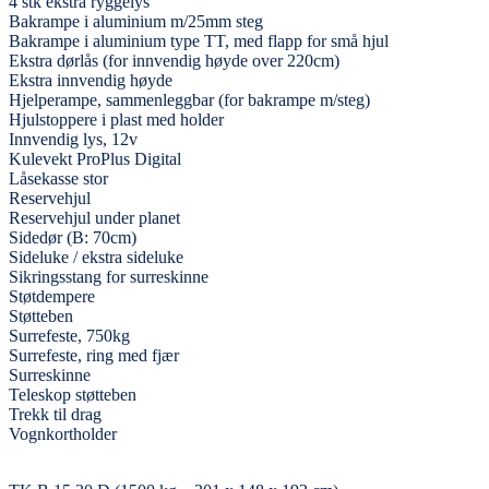
4 stk ekstra ryggelys
Bakrampe i aluminium m/25mm steg
Bakrampe i aluminium type TT, med flapp for små hjul
Ekstra dørlås (for innvendig høyde over 220cm)
Ekstra innvendig høyde
Hjelperampe, sammenleggbar (for bakrampe m/steg)
Hjulstoppere i plast med holder
Innvendig lys, 12v
Kulevekt ProPlus Digital
Låsekasse stor
Reservehjul
Reservehjul under planet
Sidedør (B: 70cm)
Sideluke / ekstra sideluke
Sikringsstang for surreskinne
Støtdempere
Støtteben
Surrefeste, 750kg
Surrefeste, ring med fjær
Surreskinne
Teleskop støtteben
Trekk til drag
Vognkortholder