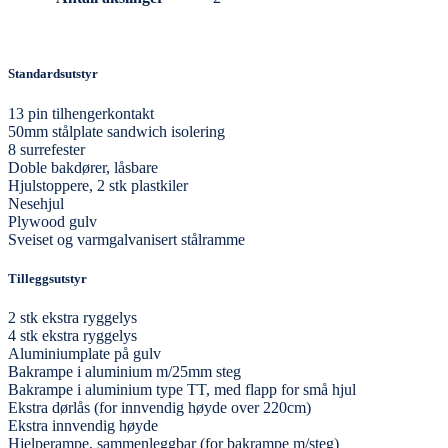
Standardsutstyr
13 pin tilhengerkontakt
50mm stålplate sandwich isolering
8 surrefester
Doble bakdører, låsbare
Hjulstoppere, 2 stk plastkiler
Nesehjul
Plywood gulv
Sveiset og varmgalvanisert stålramme
Tilleggsutstyr
2 stk ekstra ryggelys
4 stk ekstra ryggelys
Aluminiumplate på gulv
Bakrampe i aluminium m/25mm steg
Bakrampe i aluminium type TT, med flapp for små hjul
Ekstra dørlås (for innvendig høyde over 220cm)
Ekstra innvendig høyde
Hjelperampe, sammenleggbar (for bakrampe m/steg)