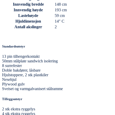
Innvendig bredde
148 cm
Innvendig høyde
193 cm
Lastehøyde
59 cm
Hjuldimensjon
14″ C
Antall akslinger
2
Standardsutstyr
13 pin tilhengerkontakt
50mm stålplate sandwich isolering
8 surrefester
Doble bakdører, låsbare
Hjulstoppere, 2 stk plastkiler
Nesehjul
Plywood gulv
Sveiset og varmgalvanisert stålramme
Tilleggsutstyr
2 stk ekstra ryggelys
4 stk ekstra ryggelys