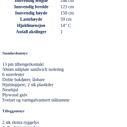
Innvendig lengde
246 cm
Innvendig bredde
123 cm
Innvendig høyde
150 cm
Lastehøyde
59 cm
Hjuldimensjon
14″ C
Antall akslinger
1
Standardsutstyr
13 pin tilhengerkontakt
50mm stålplate sandwich isolering
6 surrefester
Doble bakdører, låsbare
Hjulstoppere, 2 stk plastkiler
Nesehjul
Plywood gulv
Sveiset og varmgalvanisert stålramme
Tilleggsutstyr
2 stk ekstra ryggelys