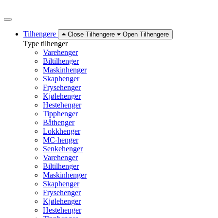
Skip
to
content
Tilhengere
Close Tilhengere
Open Tilhengere
Type tilhenger
Varehenger
Biltilhenger
Maskinhenger
Skaphenger
Frysehenger
Kjølehenger
Hestehenger
Tipphenger
Båthenger
Lokkhenger
MC-henger
Senkehenger
Varehenger
Biltilhenger
Maskinhenger
Skaphenger
Frysehenger
Kjølehenger
Hestehenger