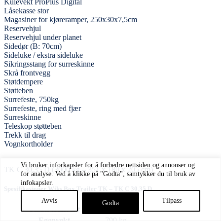
Kulevekt ProPlus Digital
Låsekasse stor
Magasiner for kjøreramper, 250x30x7,5cm
Reservehjul
Reservehjul under planet
Sidedør (B: 70cm)
Sideluke / ekstra sideluke
Sikringsstang for surreskinne
Skrå frontvegg
Støtdempere
Støtteben
Surrefeste, 750kg
Surrefeste, ring med fjær
Surreskinne
Teleskop støtteben
Trekk til drag
Vognkortholder
Vi bruker inforkapsler for å forbedre nettsiden og annonser og
TK C 30.35 D (3000 kg – 351 x 180 x 205 cm)
for analyse. Ved å klikke på "Godta", samtykker du til bruk av
infokapsler.
Spesifikasjoner Wiks Box Trailer TK – TK C 30.35 D
Avvis
Tilpass
Godta
Tillatt totalvekt
3000 kg
Egenvekt
790 kg