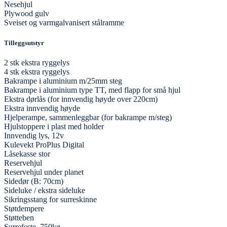
Nesehjul
Plywood gulv
Sveiset og varmgalvanisert stålramme
Tilleggsutstyr
2 stk ekstra ryggelys
4 stk ekstra ryggelys
Bakrampe i aluminium m/25mm steg
Bakrampe i aluminium type TT, med flapp for små hjul
Ekstra dørlås (for innvendig høyde over 220cm)
Ekstra innvendig høyde
Hjelperampe, sammenleggbar (for bakrampe m/steg)
Hjulstoppere i plast med holder
Innvendig lys, 12v
Kulevekt ProPlus Digital
Låsekasse stor
Reservehjul
Reservehjul under planet
Sidedør (B: 70cm)
Sideluke / ekstra sideluke
Sikringsstang for surreskinne
Støtdempere
Støtteben
Surrefeste, 750kg