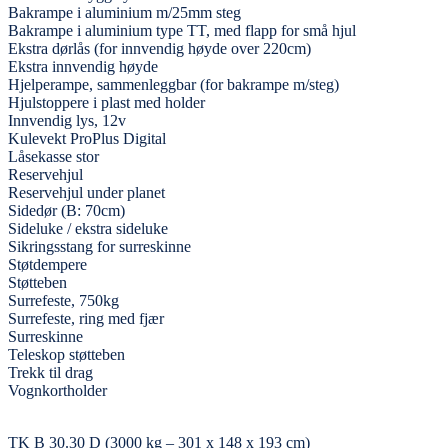
Bakrampe i aluminium m/25mm steg
Bakrampe i aluminium type TT, med flapp for små hjul
Ekstra dørlås (for innvendig høyde over 220cm)
Ekstra innvendig høyde
Hjelperampe, sammenleggbar (for bakrampe m/steg)
Hjulstoppere i plast med holder
Innvendig lys, 12v
Kulevekt ProPlus Digital
Låsekasse stor
Reservehjul
Reservehjul under planet
Sidedør (B: 70cm)
Sideluke / ekstra sideluke
Sikringsstang for surreskinne
Støtdempere
Støtteben
Surrefeste, 750kg
Surrefeste, ring med fjær
Surreskinne
Teleskop støtteben
Trekk til drag
Vognkortholder
TK B 30.30 D (3000 kg – 301 x 148 x 193 cm)