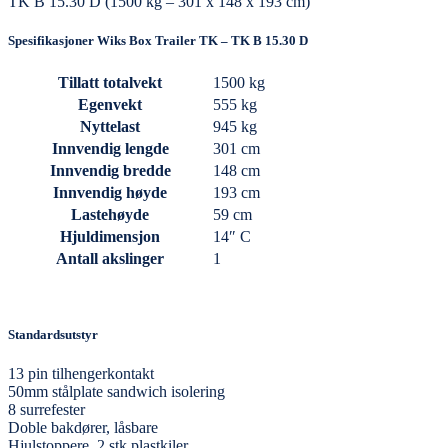
TK B 15.30 D (1500 kg – 301 x 148 x 193 cm)
Spesifikasjoner Wiks Box Trailer TK – TK B 15.30 D
Tillatt totalvekt
1500 kg
Egenvekt
555 kg
Nyttelast
945 kg
Innvendig lengde
301 cm
Innvendig bredde
148 cm
Innvendig høyde
193 cm
Lastehøyde
59 cm
Hjuldimensjon
14″ C
Antall akslinger
1
Standardsutstyr
13 pin tilhengerkontakt
50mm stålplate sandwich isolering
8 surrefester
Doble bakdører, låsbare
Hjulstoppere, 2 stk plastkiler