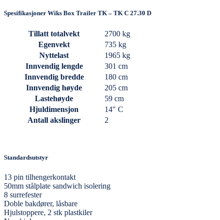
Spesifikasjoner Wiks Box Trailer TK – TK C 27.30 D
Tillatt totalvekt
2700 kg
Egenvekt
735 kg
Nyttelast
1965 kg
Innvendig lengde
301 cm
Innvendig bredde
180 cm
Innvendig høyde
205 cm
Lastehøyde
59 cm
Hjuldimensjon
14″ C
Antall akslinger
2
Standardsutstyr
13 pin tilhengerkontakt
50mm stålplate sandwich isolering
8 surrefester
Doble bakdører, låsbare
Hjulstoppere, 2 stk plastkiler