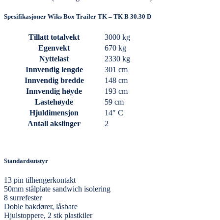
Spesifikasjoner Wiks Box Trailer TK – TK B 30.30 D
Tillatt totalvekt
3000 kg
Egenvekt
670 kg
Nyttelast
2330 kg
Innvendig lengde
301 cm
Innvendig bredde
148 cm
Innvendig høyde
193 cm
Lastehøyde
59 cm
Hjuldimensjon
14″ C
Antall akslinger
2
Standardsutstyr
13 pin tilhengerkontakt
50mm stålplate sandwich isolering
8 surrefester
Doble bakdører, låsbare
Hjulstoppere, 2 stk plastkiler