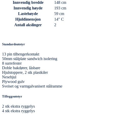
Innvendig bredde
148 cm
Innvendig høyde
193 cm
Lastehøyde
59 cm
Hjuldimensjon
14″ C
Antall akslinger
2
Standardsutstyr
13 pin tilhengerkontakt
50mm stålplate sandwich isolering
8 surrefester
Doble bakdører, låsbare
Hjulstoppere, 2 stk plastkiler
Nesehjul
Plywood gulv
Sveiset og varmgalvanisert stålramme
Tilleggsutstyr
2 stk ekstra ryggelys
4 stk ekstra ryggelys