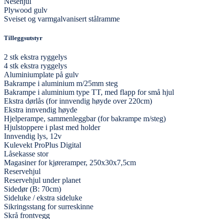
Nesehjul
Plywood gulv
Sveiset og varmgalvanisert stålramme
Tilleggsutstyr
2 stk ekstra ryggelys
4 stk ekstra ryggelys
Aluminiumplate på gulv
Bakrampe i aluminium m/25mm steg
Bakrampe i aluminium type TT, med flapp for små hjul
Ekstra dørlås (for innvendig høyde over 220cm)
Ekstra innvendig høyde
Hjelperampe, sammenleggbar (for bakrampe m/steg)
Hjulstoppere i plast med holder
Innvendig lys, 12v
Kulevekt ProPlus Digital
Låsekasse stor
Magasiner for kjøreramper, 250x30x7,5cm
Reservehjul
Reservehjul under planet
Sidedør (B: 70cm)
Sideluke / ekstra sideluke
Sikringsstang for surreskinne
Skrå frontvegg