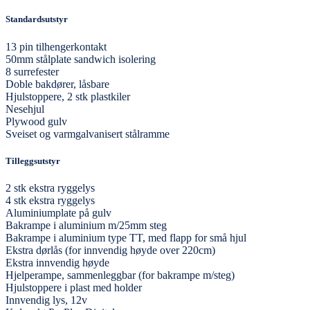
Standardsutstyr
13 pin tilhengerkontakt
50mm stålplate sandwich isolering
8 surrefester
Doble bakdører, låsbare
Hjulstoppere, 2 stk plastkiler
Nesehjul
Plywood gulv
Sveiset og varmgalvanisert stålramme
Tilleggsutstyr
2 stk ekstra ryggelys
4 stk ekstra ryggelys
Aluminiumplate på gulv
Bakrampe i aluminium m/25mm steg
Bakrampe i aluminium type TT, med flapp for små hjul
Ekstra dørlås (for innvendig høyde over 220cm)
Ekstra innvendig høyde
Hjelperampe, sammenleggbar (for bakrampe m/steg)
Hjulstoppere i plast med holder
Innvendig lys, 12v