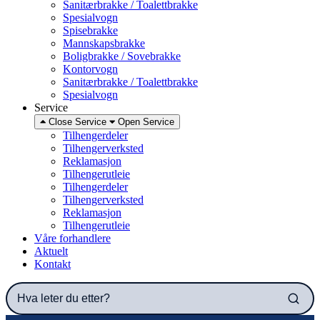
Sanitærbrakke / Toalettbrakke
Spesialvogn
Spisebrakke
Mannskapsbrakke
Boligbrakke / Sovebrakke
Kontorvogn
Sanitærbrakke / Toalettbrakke
Spesialvogn
Service
Close Service
Open Service
Tilhengerdeler
Tilhengerverksted
Reklamasjon
Tilhengerutleie
Tilhengerdeler
Tilhengerverksted
Reklamasjon
Tilhengerutleie
Våre forhandlere
Aktuelt
Kontakt
Hva leter du etter?