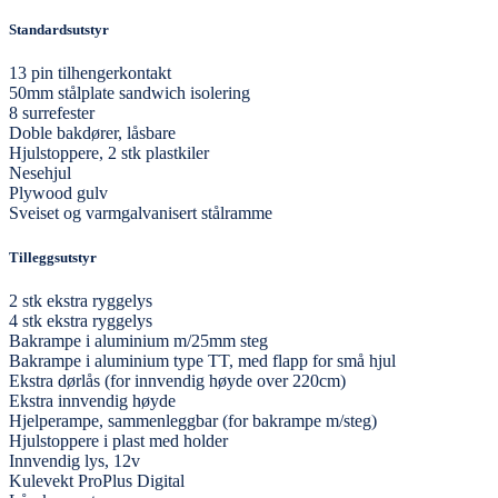
Standardsutstyr
13 pin tilhengerkontakt
50mm stålplate sandwich isolering
8 surrefester
Doble bakdører, låsbare
Hjulstoppere, 2 stk plastkiler
Nesehjul
Plywood gulv
Sveiset og varmgalvanisert stålramme
Tilleggsutstyr
2 stk ekstra ryggelys
4 stk ekstra ryggelys
Bakrampe i aluminium m/25mm steg
Bakrampe i aluminium type TT, med flapp for små hjul
Ekstra dørlås (for innvendig høyde over 220cm)
Ekstra innvendig høyde
Hjelperampe, sammenleggbar (for bakrampe m/steg)
Hjulstoppere i plast med holder
Innvendig lys, 12v
Kulevekt ProPlus Digital