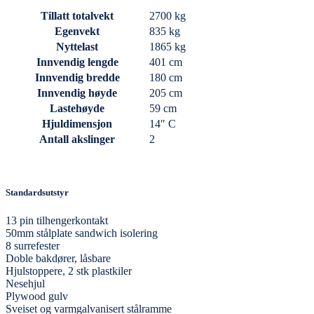
Tillatt totalvekt
2700 kg
Egenvekt
835 kg
Nyttelast
1865 kg
Innvendig lengde
401 cm
Innvendig bredde
180 cm
Innvendig høyde
205 cm
Lastehøyde
59 cm
Hjuldimensjon
14″ C
Antall akslinger
2
Standardsutstyr
13 pin tilhengerkontakt
50mm stålplate sandwich isolering
8 surrefester
Doble bakdører, låsbare
Hjulstoppere, 2 stk plastkiler
Nesehjul
Plywood gulv
Sveiset og varmgalvanisert stålramme