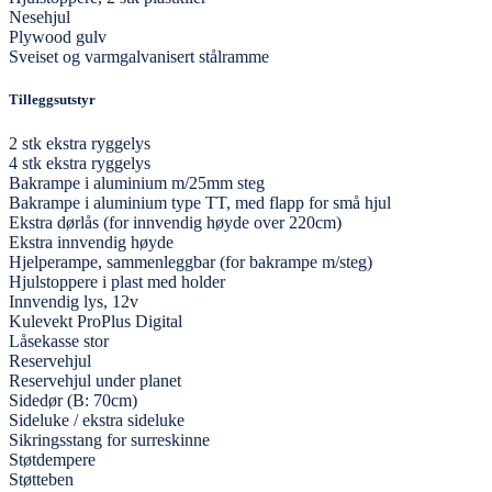
Nesehjul
Plywood gulv
Sveiset og varmgalvanisert stålramme
Tilleggsutstyr
2 stk ekstra ryggelys
4 stk ekstra ryggelys
Bakrampe i aluminium m/25mm steg
Bakrampe i aluminium type TT, med flapp for små hjul
Ekstra dørlås (for innvendig høyde over 220cm)
Ekstra innvendig høyde
Hjelperampe, sammenleggbar (for bakrampe m/steg)
Hjulstoppere i plast med holder
Innvendig lys, 12v
Kulevekt ProPlus Digital
Låsekasse stor
Reservehjul
Reservehjul under planet
Sidedør (B: 70cm)
Sideluke / ekstra sideluke
Sikringsstang for surreskinne
Støtdempere
Støtteben