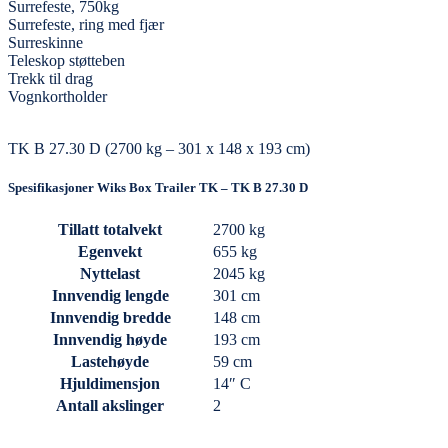
Surrefeste, 750kg
Surrefeste, ring med fjær
Surreskinne
Teleskop støtteben
Trekk til drag
Vognkortholder
TK B 27.30 D (2700 kg – 301 x 148 x 193 cm)
Spesifikasjoner Wiks Box Trailer TK – TK B 27.30 D
Tillatt totalvekt
2700 kg
Egenvekt
655 kg
Nyttelast
2045 kg
Innvendig lengde
301 cm
Innvendig bredde
148 cm
Innvendig høyde
193 cm
Lastehøyde
59 cm
Hjuldimensjon
14″ C
Antall akslinger
2