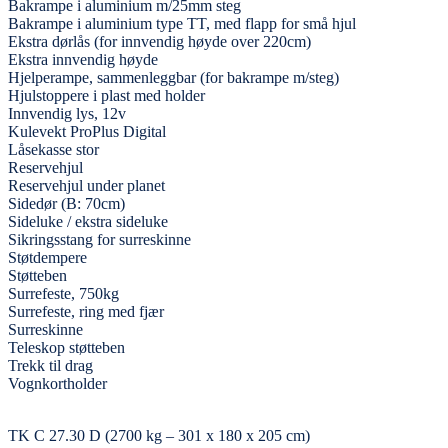
Bakrampe i aluminium m/25mm steg
Bakrampe i aluminium type TT, med flapp for små hjul
Ekstra dørlås (for innvendig høyde over 220cm)
Ekstra innvendig høyde
Hjelperampe, sammenleggbar (for bakrampe m/steg)
Hjulstoppere i plast med holder
Innvendig lys, 12v
Kulevekt ProPlus Digital
Låsekasse stor
Reservehjul
Reservehjul under planet
Sidedør (B: 70cm)
Sideluke / ekstra sideluke
Sikringsstang for surreskinne
Støtdempere
Støtteben
Surrefeste, 750kg
Surrefeste, ring med fjær
Surreskinne
Teleskop støtteben
Trekk til drag
Vognkortholder
TK C 27.30 D (2700 kg – 301 x 180 x 205 cm)