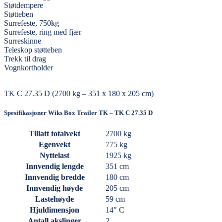
Støtdempere
Støtteben
Surrefeste, 750kg
Surrefeste, ring med fjær
Surreskinne
Teleskop støtteben
Trekk til drag
Vognkortholder
TK C 27.35 D (2700 kg – 351 x 180 x 205 cm)
Spesifikasjoner Wiks Box Trailer TK – TK C 27.35 D
Tillatt totalvekt
2700 kg
Egenvekt
775 kg
Nyttelast
1925 kg
Innvendig lengde
351 cm
Innvendig bredde
180 cm
Innvendig høyde
205 cm
Lastehøyde
59 cm
Hjuldimensjon
14″ C
Antall akslinger
2