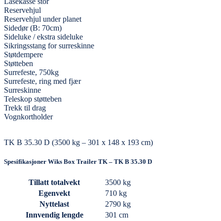
Låsekasse stor
Reservehjul
Reservehjul under planet
Sidedør (B: 70cm)
Sideluke / ekstra sideluke
Sikringsstang for surreskinne
Støtdempere
Støtteben
Surrefeste, 750kg
Surrefeste, ring med fjær
Surreskinne
Teleskop støtteben
Trekk til drag
Vognkortholder
TK B 35.30 D (3500 kg – 301 x 148 x 193 cm)
Spesifikasjoner Wiks Box Trailer TK – TK B 35.30 D
Tillatt totalvekt
3500 kg
Egenvekt
710 kg
Nyttelast
2790 kg
Innvendig lengde
301 cm