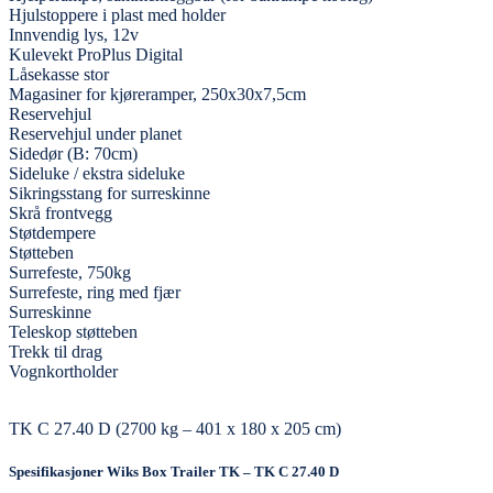
Hjulstoppere i plast med holder
Innvendig lys, 12v
Kulevekt ProPlus Digital
Låsekasse stor
Magasiner for kjøreramper, 250x30x7,5cm
Reservehjul
Reservehjul under planet
Sidedør (B: 70cm)
Sideluke / ekstra sideluke
Sikringsstang for surreskinne
Skrå frontvegg
Støtdempere
Støtteben
Surrefeste, 750kg
Surrefeste, ring med fjær
Surreskinne
Teleskop støtteben
Trekk til drag
Vognkortholder
TK C 27.40 D (2700 kg – 401 x 180 x 205 cm)
Spesifikasjoner Wiks Box Trailer TK – TK C 27.40 D