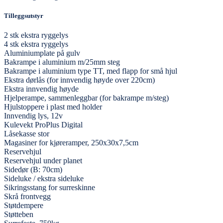
Tilleggsutstyr
2 stk ekstra ryggelys
4 stk ekstra ryggelys
Aluminiumplate på gulv
Bakrampe i aluminium m/25mm steg
Bakrampe i aluminium type TT, med flapp for små hjul
Ekstra dørlås (for innvendig høyde over 220cm)
Ekstra innvendig høyde
Hjelperampe, sammenleggbar (for bakrampe m/steg)
Hjulstoppere i plast med holder
Innvendig lys, 12v
Kulevekt ProPlus Digital
Låsekasse stor
Magasiner for kjøreramper, 250x30x7,5cm
Reservehjul
Reservehjul under planet
Sidedør (B: 70cm)
Sideluke / ekstra sideluke
Sikringsstang for surreskinne
Skrå frontvegg
Støtdempere
Støtteben