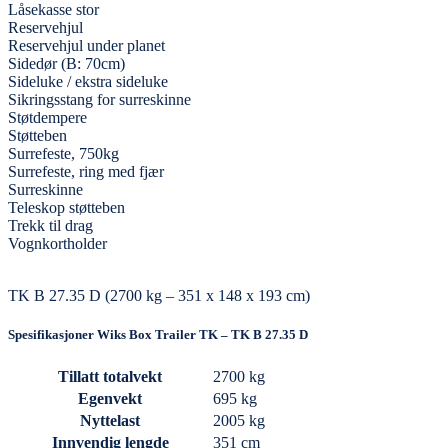
Låsekasse stor
Reservehjul
Reservehjul under planet
Sidedør (B: 70cm)
Sideluke / ekstra sideluke
Sikringsstang for surreskinne
Støtdempere
Støtteben
Surrefeste, 750kg
Surrefeste, ring med fjær
Surreskinne
Teleskop støtteben
Trekk til drag
Vognkortholder
TK B 27.35 D (2700 kg – 351 x 148 x 193 cm)
Spesifikasjoner Wiks Box Trailer TK – TK B 27.35 D
Tillatt totalvekt
2700 kg
Egenvekt
695 kg
Nyttelast
2005 kg
Innvendig lengde
351 cm