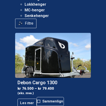
Lokkhenger
MC-henger
Senkehenger
Filtre
Debon Cargo 1300
kr
76.500
–
kr
79.400
(eks. mva.)
Sammenlign
Les mer