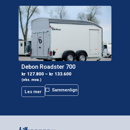
Debon Roadster 700
kr
127.800
–
kr
133.600
(eks. mva.)
Sammenlign
Les mer