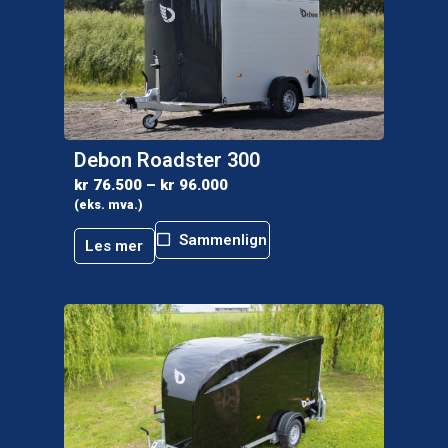
Debon Roadster 300
kr
76.500
–
kr
96.000
(eks. mva.)
Sammenlign
Les mer