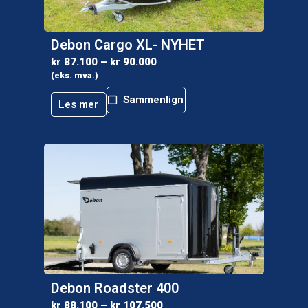
Debon Cargo XL- NYHET
kr
87.100
–
kr
90.000
(eks. mva.)
Sammenlign
Les mer
Debon Roadster 400
kr
88.100
–
kr
107.500