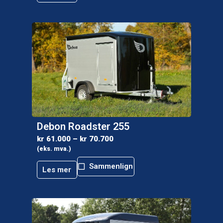
Debon Roadster 255
kr
61.000
–
kr
70.700
(eks. mva.)
Sammenlign
Les mer