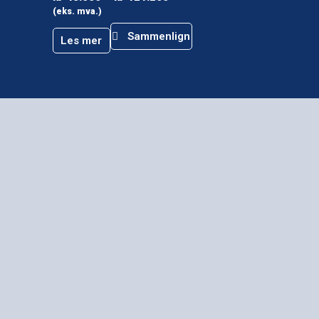
(eks. mva.)
Sammenlign
Les mer