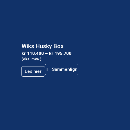
Wiks Husky Box
kr
110.400
–
kr
195.700
(eks. mva.)
Sammenlign
Les mer