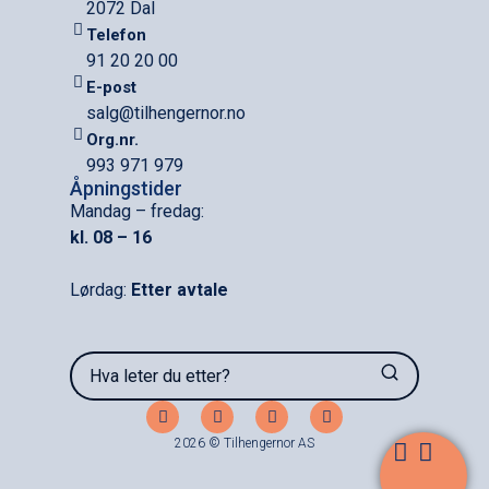
2072 Dal
Telefon
91 20 20 00
E-post
salg@tilhengernor.no
Org.nr.
993 971 979
Åpningstider
Mandag – fredag:
kl. 08 – 16
Lørdag:
Etter avtale
Hva leter du etter?
2026 © Tilhengernor AS