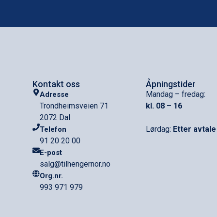
Kontakt oss
Åpningstider
Mandag – fredag:
Adresse
Trondheimsveien 71
kl. 08 – 16
2072 Dal
Lørdag:
Etter avtale
Telefon
91 20 20 00
E-post
salg@tilhengernor.no
Org.nr.
993 971 979