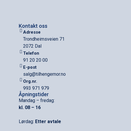
Kontakt oss
Adresse
Trondheimsveien 71
2072 Dal
Telefon
91 20 20 00
E-post
salg@tilhengernor.no
Org.nr.
993 971 979
Åpningstider
Mandag – fredag:
kl. 08 – 16
Lørdag:
Etter avtale