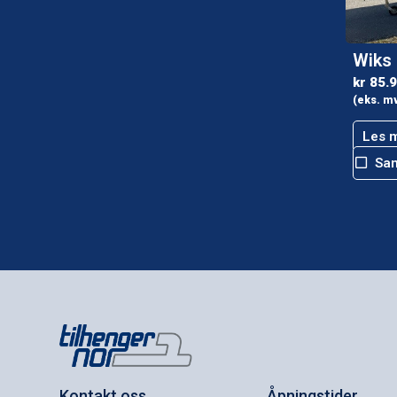
Wiks
kr
85.
(eks. m
Les 
Sa
Kontakt oss
Åpningstider