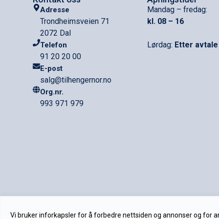
Mandag – fredag:
Adresse
Trondheimsveien 71
kl. 08 – 16
2072 Dal
Lørdag:
Etter avtale
Telefon
91 20 20 00
E-post
salg@tilhengernor.no
Org.nr.
993 971 979
Vi bruker inforkapsler for å forbedre nettsiden og annonser og for an