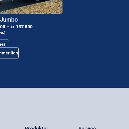
 Jumbo
900
–
kr
137.800
va.)
mer
mmenlign
Produkter
Service