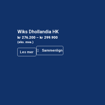
Wiks Dhollandia HK
kr
276.200
–
kr
299.900
(eks. mva.)
Sammenlign
Les mer