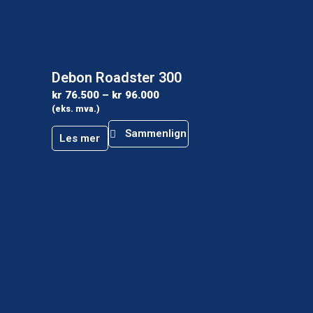
Debon Roadster 300
kr
76.500
–
kr
96.000
(eks. mva.)
Sammenlign
Les mer