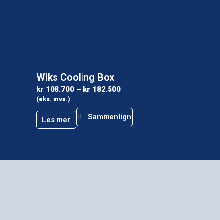
Wiks Cooling Box
kr
108.700
–
kr
182.500
(eks. mva.)
Sammenlign
Les mer