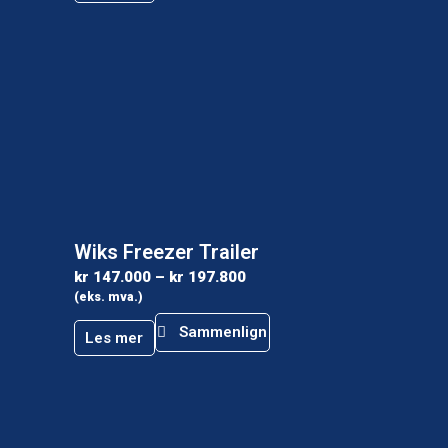
Wiks Freezer Trailer
kr
147.000
–
kr
197.800
(eks. mva.)
Sammenlign
Les mer