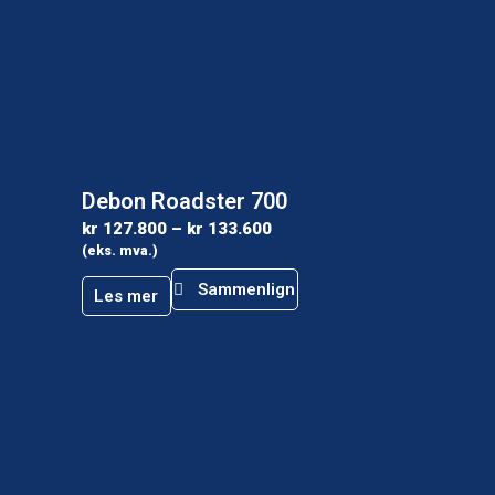
Debon Roadster 700
kr
127.800
–
kr
133.600
(eks. mva.)
Sammenlign
Les mer