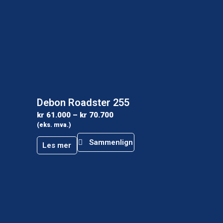
Debon Roadster 255
kr
61.000
–
kr
70.700
(eks. mva.)
Sammenlign
Les mer